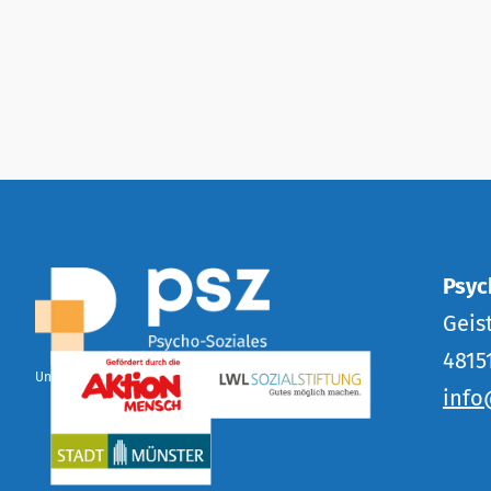
Psyc
Geist
4815
Unterstützt durch:
info